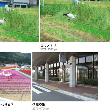
コウノトリ
3872×2592 px
まつり０７
但馬空港
2272×1704 px