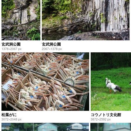
玄武洞公園
玄武洞公園
1378×2067 px
2067×1378 px
松葉がに
コウノトリ文化館
3072×2048 px
3872×2592 px