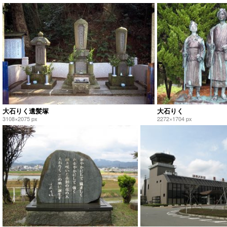
大石りく遺髪塚
大石りく
3108×2075 px
2272×1704 px