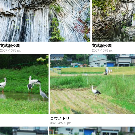
玄武洞公園
玄武洞公園
2067×1378 px
2067×1378 px
コウノトリ
3872×2592 px