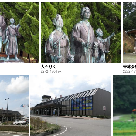
大石りく
香林会
2272×1704 px
2272×17