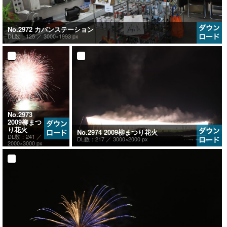
No.2972 カバンステーション
DL数：125 ／
3000×1993 px
No.2973
2009柳まつ
り花火
No.2974 2009柳まつり花火
DL数：241 ／
DL数：217 ／
3000×2000 px
2000×3000 px