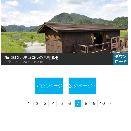
No.2812 ハチゴロウの戸島湿地
DL数：99 ／
3000×1993 px
前のページ
次のページ
«
1
2
3
4
5
6
7
8
9
10
»