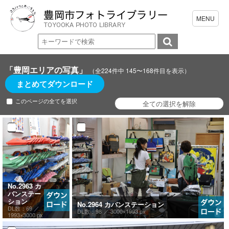
「豊岡エリアの写真」
（全224件中 145〜168件目を表示）
まとめてダウンロード
このページの全てを選択
No.2963 カ
バンステー
ション
No.2964 カバンステーション
DL数：69 ／
DL数：98 ／
3000×1993 px
1993×3000 px