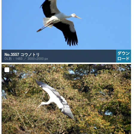
No.3557 コウノトリ
DL数：1483 ／
3000×2000 px