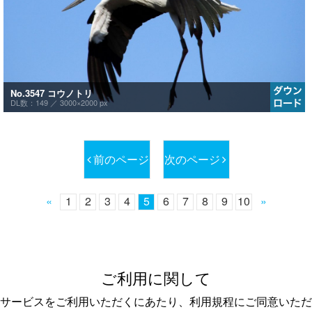
No.3547 コウノトリ
DL数：149 ／
3000×2000 px
前のページ
次のページ
«
1
2
3
4
5
6
7
8
9
10
»
ご利用に関して
サービスをご利用いただくにあたり、利用規程にご同意いただ