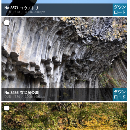
No.3571 コウノトリ
DL数：173 ／
3000×2000 px
No.3536 玄武洞公園
DL数：370 ／
3000×1993 px