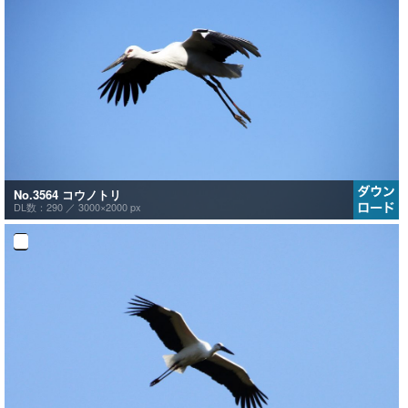
No.3564 コウノトリ
DL数：290 ／
3000×2000 px