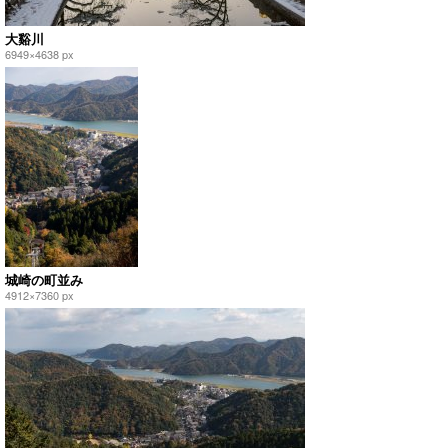
大谿川
6949×4638 px
城崎の町並み
4912×7360 px