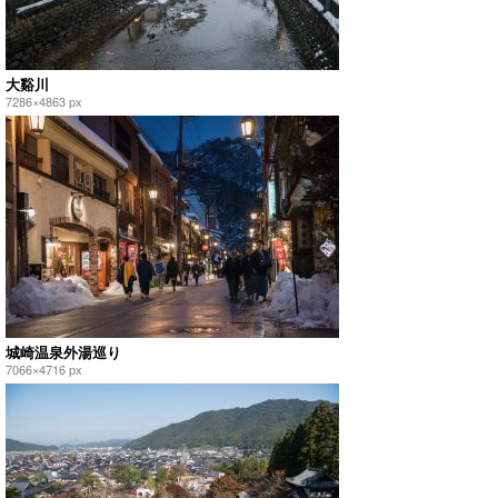
大谿川
7286×4863 px
城崎温泉外湯巡り
7066×4716 px