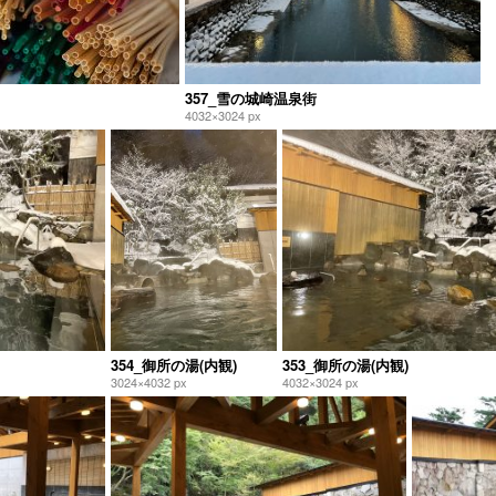
357_雪の城崎温泉街
4032×3024 px
354_御所の湯(内観)
353_御所の湯(内観)
3024×4032 px
4032×3024 px