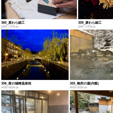
360_麦わら細工
359_麦わら細工
2067×1378 px
2067×1378 px
356_夜の城崎温泉街
355_御所の湯(内観)
4032×3024 px
4032×3024 px