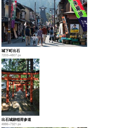
城下町出石
7203×4807 px
出石城跡稲荷参道
4886×7321 px