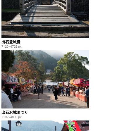
出石登城橋
7120×4752 px
出石お城まつり
7192×4800 px