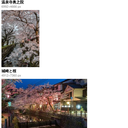
温泉寺奥之院
6992×4666 px
城崎と桜
4912×7360 px