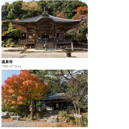
温泉寺
7066×4716 px