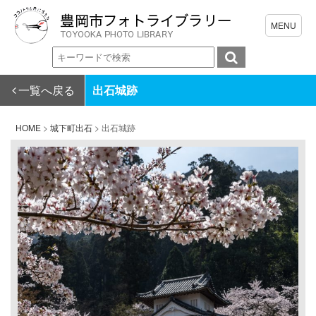
一覧へ戻る
出石城跡
HOME
>
城下町出石
>
出石城跡