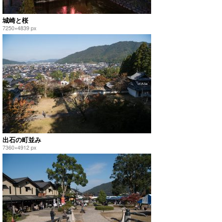
城崎と桜
7250×4839 px
出石の町並み
7360×4912 px