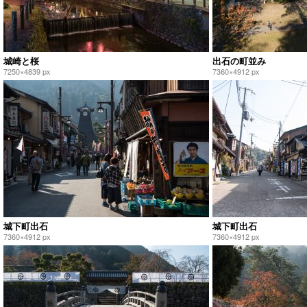
城崎と桜
出石の町並み
7250×4839 px
7360×4912 px
城下町出石
城下町出石
7360×4912 px
7360×4912 px