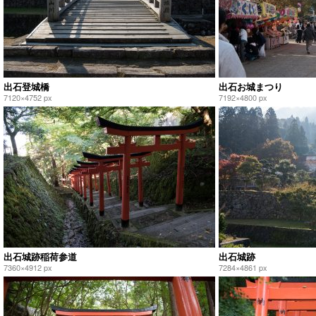
出石登城橋
出石お城まつり
7120×4752 px
7192×4800 px
出石城跡稲荷参道
出石城跡
7360×4912 px
7284×4861 px