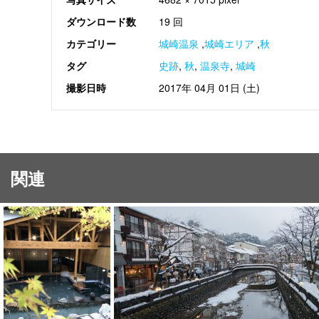
ダウンロード数
19 回
カテゴリー
城崎温泉
,
城崎エリア
,
秋
タグ
史跡
,
秋
,
温泉寺
,
城崎
撮影日時
2017年 04月 01日 (土)
関連