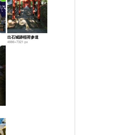
出石城跡稲荷参道
4886×7321 px