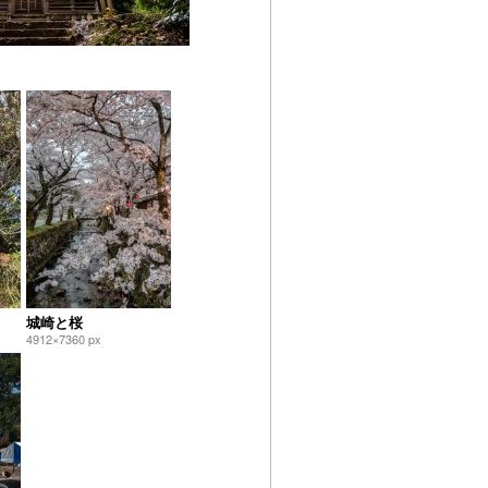
城崎と桜
4912×7360 px