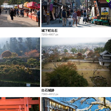
城下町出石
7203×4807 px
出石城跡
7360×4912 px