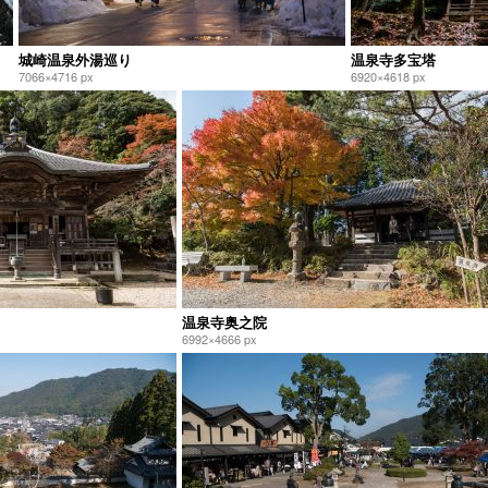
城崎温泉外湯巡り
温泉寺多宝塔
7066×4716 px
6920×4618 px
温泉寺奥之院
6992×4666 px