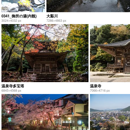
0341_御所の湯(内観)
大谿川
3024×4032 px
7286×4863 px
温泉寺多宝塔
温泉寺
6845×4568 px
7066×4716 px