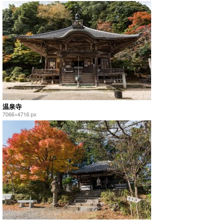
温泉寺
7066×4716 px