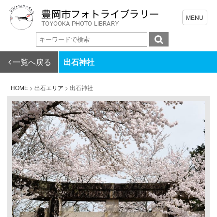
一覧へ戻る
出石神社
HOME
>
出石エリア
>
出石神社