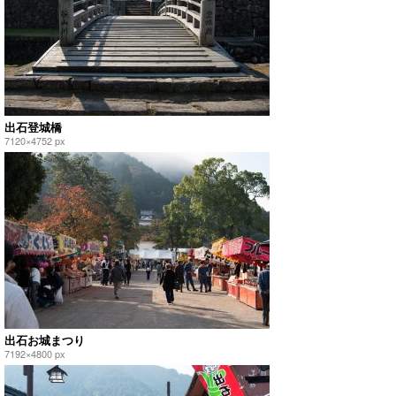
出石登城橋
7120×4752 px
出石お城まつり
7192×4800 px