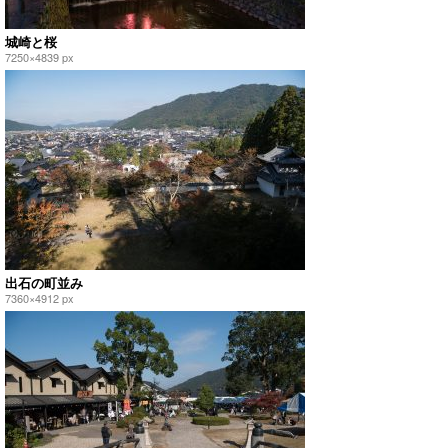
城崎と桜
7250×4839 px
出石の町並み
7360×4912 px