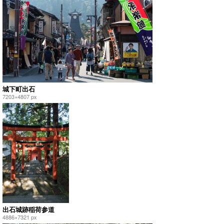
城下町出石
7203×4807 px
出石城跡稲荷参道
4886×7321 px