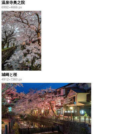
温泉寺奥之院
6992×4666 px
城崎と桜
4912×7360 px