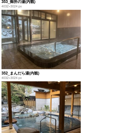
353_御所の湯(内観)
4032×3024 px
352_まんだら湯(内観)
4032×3024 px