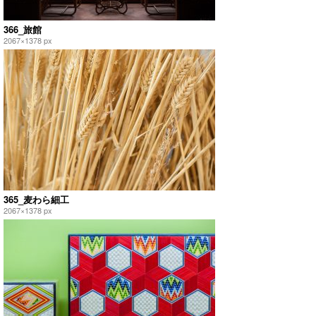
366_旅館
2067×1378 px
365_麦わら細工
2067×1378 px