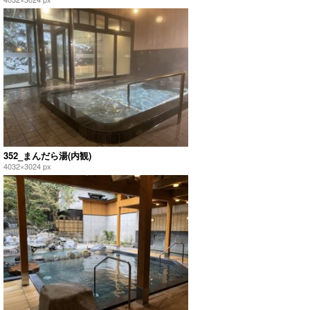
352_まんだら湯(内観)
4032×3024 px