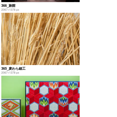
366_旅館
2067×1378 px
365_麦わら細工
2067×1378 px