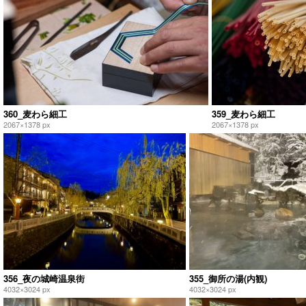
360_麦わら細工
359_麦わら細工
2067×1378 px
2067×1378 px
356_夜の城崎温泉街
355_御所の湯(内観)
4032×3024 px
4032×3024 px