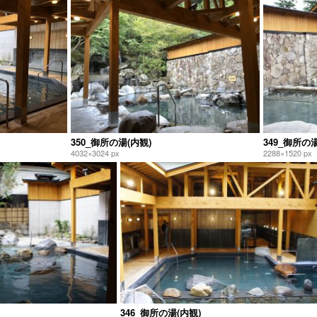
350_御所の湯(内観)
349_御所の湯
4032×3024 px
2288×1520 px
346_御所の湯(内観)