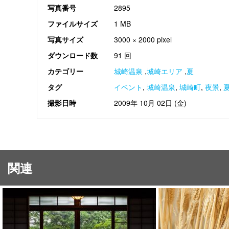
写真番号
2895
ファイルサイズ
1 MB
写真サイズ
3000 × 2000 pixel
ダウンロード数
91 回
カテゴリー
城崎温泉
,
城崎エリア
,
夏
タグ
イベント
,
城崎温泉
,
城崎町
,
夜景
,
撮影日時
2009年 10月 02日 (金)
関連