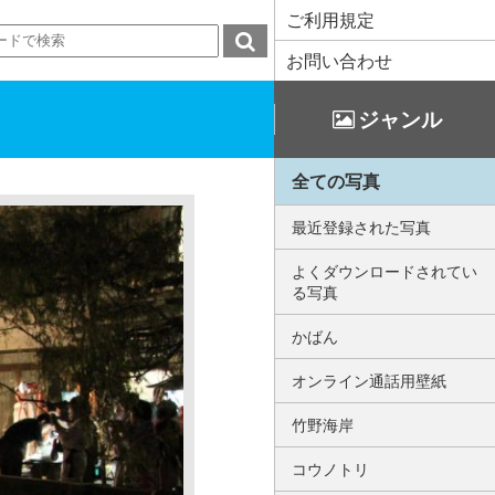
ご利用規定
お問い合わせ
ジャンル
全ての写真
最近登録された写真
よくダウンロードされてい
る写真
かばん
オンライン通話用壁紙
竹野海岸
コウノトリ