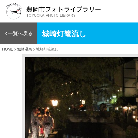
城崎灯篭流し
一覧へ戻る
HOME
>
城崎温泉
>
城崎灯篭流し