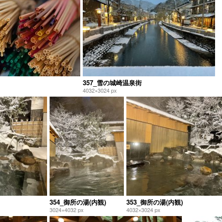
357_雪の城崎温泉街
4032×3024 px
354_御所の湯(内観)
353_御所の湯(内観)
3024×4032 px
4032×3024 px