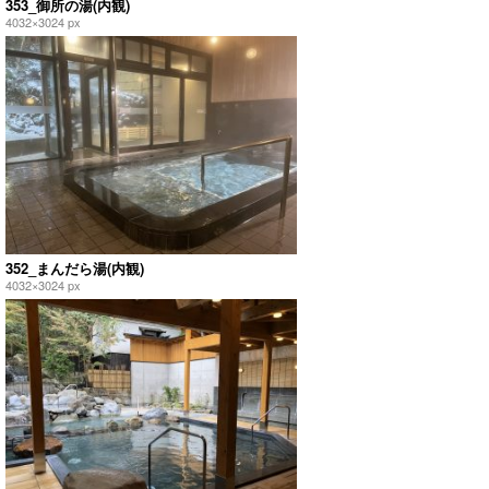
353_御所の湯(内観)
4032×3024 px
352_まんだら湯(内観)
4032×3024 px