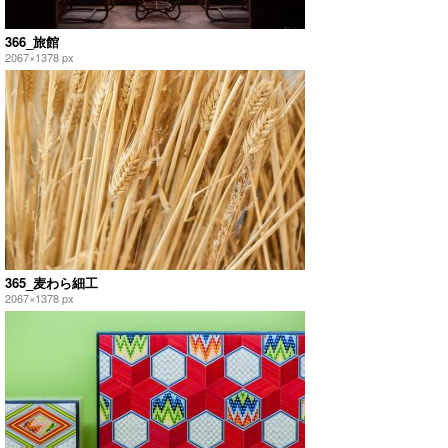
366_旅館
2067×1378 px
365_麦わら細工
2067×1378 px