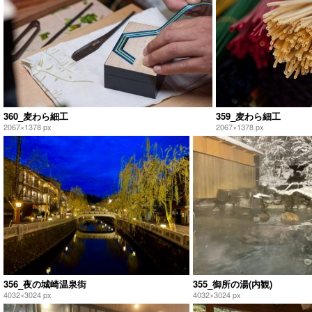
360_麦わら細工
359_麦わら細工
2067×1378 px
2067×1378 px
356_夜の城崎温泉街
355_御所の湯(内観)
4032×3024 px
4032×3024 px