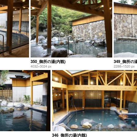
350_御所の湯(内観)
349_御所の湯
4032×3024 px
2288×1520 px
346_御所の湯(内観)