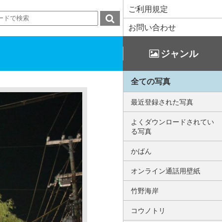
ご利用規定
お問い合わせ
ジャンル
全ての写真
最近登録された写真
よくダウンロードされてい
る写真
かばん
オンライン通話用壁紙
竹野海岸
コウノトリ