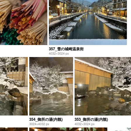
357_雪の城崎温泉街
4032×3024 px
354_御所の湯(内観)
353_御所の湯(内観)
3024×4032 px
4032×3024 px