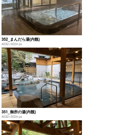
352_まんだら湯(内観)
4032×3024 px
351_御所の湯(内観)
4032×3024 px