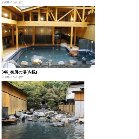
2288×1520 px
346_御所の湯(内観)
2288×1520 px