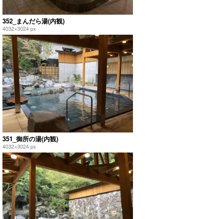
352_まんだら湯(内観)
4032×3024 px
351_御所の湯(内観)
4032×3024 px