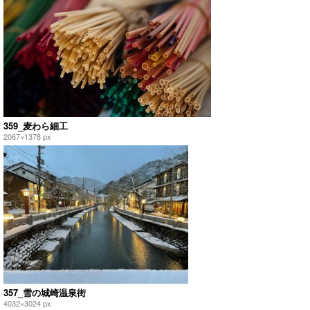
359_麦わら細工
2067×1378 px
357_雪の城崎温泉街
4032×3024 px