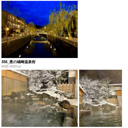
356_夜の城崎温泉街
4032×3024 px