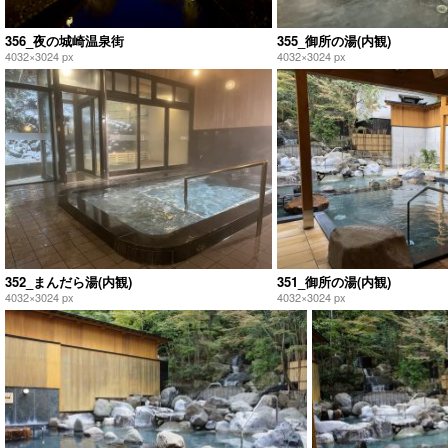
356_夜の城崎温泉街
355_御所の湯(内観)
4032×3024 px
4032×3024 px
352_まんだら湯(内観)
351_御所の湯(内観)
4032×3024 px
4032×3024 px