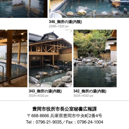
346_御所の湯(内観)
2288×1520 px
343_御所の湯(内観)
342_御所の湯(内観)
3024×4032 px
3024×4032 px
豊岡市役所市長公室秘書広報課
〒668-8666 兵庫県豊岡市中央町2番4号
Tel：0796-21-9035／Fax：0796-24-1004