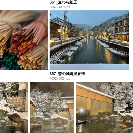
361_麦わら細工
2067×1378 px
357_雪の城崎温泉街
4032×3024 px