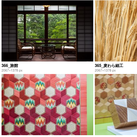
366_旅館
365_麦わら細工
2067×1378 px
2067×1378 px