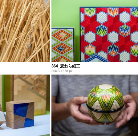
364_麦わら細工
2067×1378 px