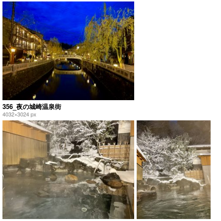
356_夜の城崎温泉街
4032×3024 px