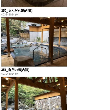
352_まんだら湯(内観)
4032×3024 px
351_御所の湯(内観)
4032×3024 px