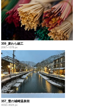
359_麦わら細工
2067×1378 px
357_雪の城崎温泉街
4032×3024 px