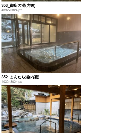
353_御所の湯(内観)
4032×3024 px
352_まんだら湯(内観)
4032×3024 px