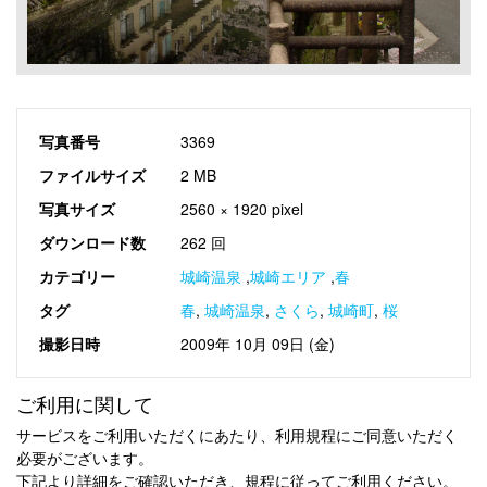
写真番号
3369
ファイルサイズ
2 MB
写真サイズ
2560 × 1920 pixel
ダウンロード数
262 回
カテゴリー
城崎温泉
,
城崎エリア
,
春
タグ
春
,
城崎温泉
,
さくら
,
城崎町
,
桜
撮影日時
2009年 10月 09日 (金)
ご利用に関して
サービスをご利用いただくにあたり、利用規程にご同意いただく
必要がございます。
下記より詳細をご確認いただき、規程に従ってご利用ください。