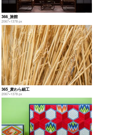
366_旅館
2067×1378 px
365_麦わら細工
2067×1378 px