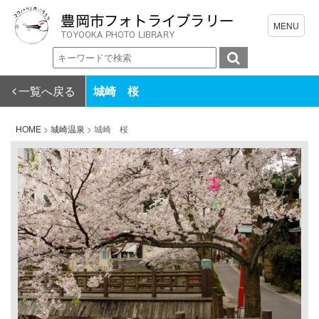
一覧へ戻る
城崎 桜
HOME
>
城崎温泉
>
城崎 桜