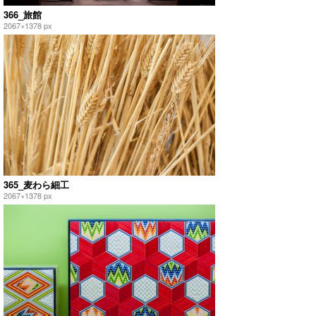
366_旅館
2067×1378 px
365_麦わら細工
2067×1378 px