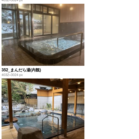
352_まんだら湯(内観)
4032×3024 px