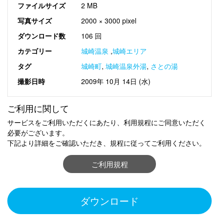
ファイルサイズ
2 MB
写真サイズ
2000 × 3000 pixel
ダウンロード数
106 回
カテゴリー
城崎温泉
,
城崎エリア
タグ
城崎町
,
城崎温泉外湯
,
さとの湯
撮影日時
2009年 10月 14日 (水)
ご利用に関して
サービスをご利用いただくにあたり、利用規程にご同意いただく
必要がございます。
下記より詳細をご確認いただき、規程に従ってご利用ください。
ご利用規程
ダウンロード