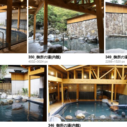
350_御所の湯(内観)
349_御所の湯
4032×3024 px
2288×1520 px
346_御所の湯(内観)