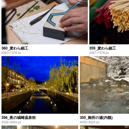
360_麦わら細工
359_麦わら細工
2067×1378 px
2067×1378 px
356_夜の城崎温泉街
355_御所の湯(内観)
4032×3024 px
4032×3024 px