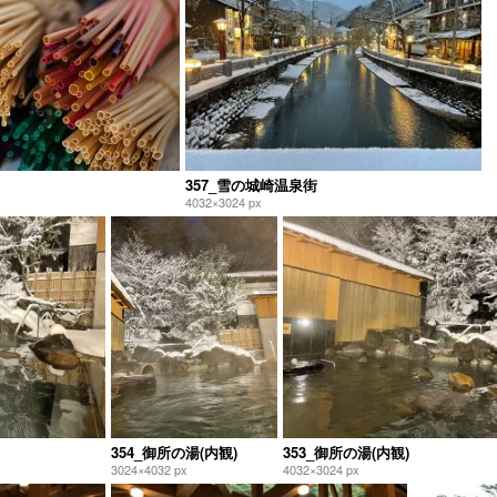
357_雪の城崎温泉街
4032×3024 px
354_御所の湯(内観)
353_御所の湯(内観)
3024×4032 px
4032×3024 px