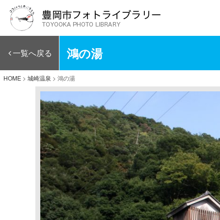
鴻の湯
一覧へ戻る
HOME
>
城崎温泉
>
鴻の湯