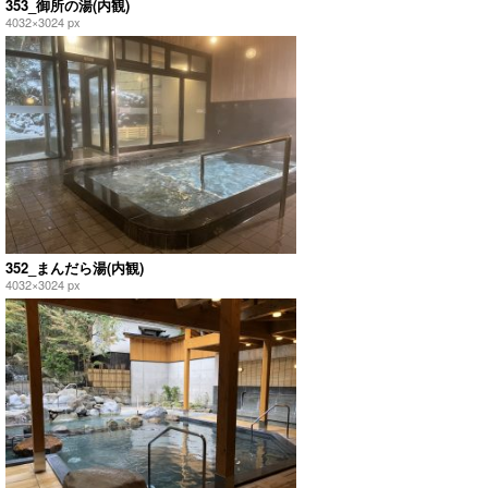
353_御所の湯(内観)
4032×3024 px
352_まんだら湯(内観)
4032×3024 px