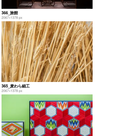
366_旅館
2067×1378 px
365_麦わら細工
2067×1378 px