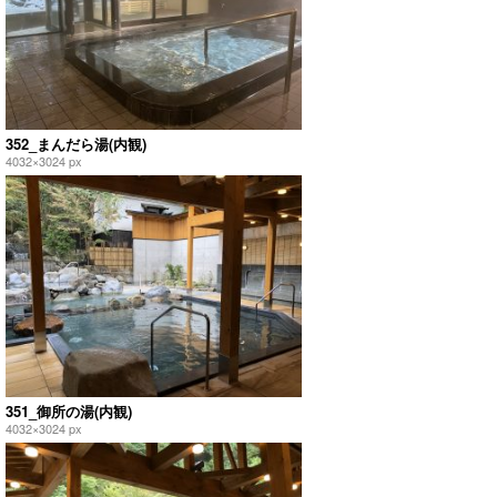
352_まんだら湯(内観)
4032×3024 px
351_御所の湯(内観)
4032×3024 px