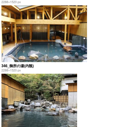
2288×1520 px
346_御所の湯(内観)
2288×1520 px