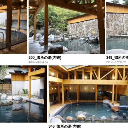
350_御所の湯(内観)
349_御所の湯
4032×3024 px
2288×1520 px
346_御所の湯(内観)