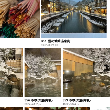
357_雪の城崎温泉街
4032×3024 px
354_御所の湯(内観)
353_御所の湯(内観)
3024×4032 px
4032×3024 px