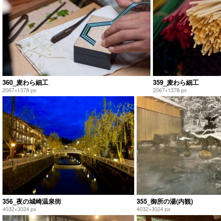
360_麦わら細工
359_麦わら細工
2067×1378 px
2067×1378 px
356_夜の城崎温泉街
355_御所の湯(内観)
4032×3024 px
4032×3024 px