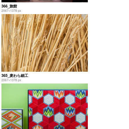
366_旅館
2067×1378 px
365_麦わら細工
2067×1378 px