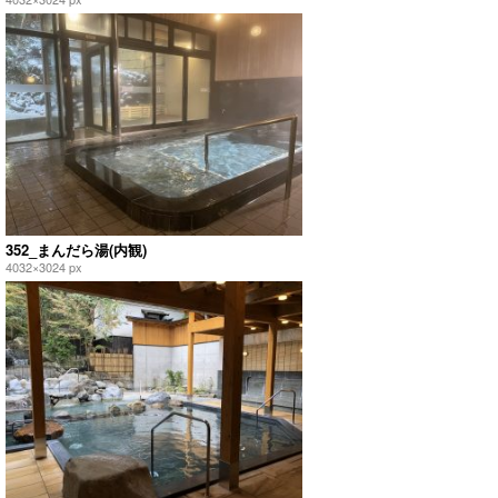
352_まんだら湯(内観)
4032×3024 px