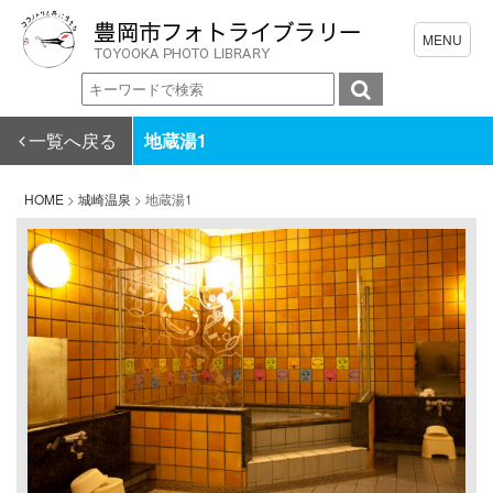
一覧へ戻る
地蔵湯1
HOME
>
城崎温泉
>
地蔵湯1