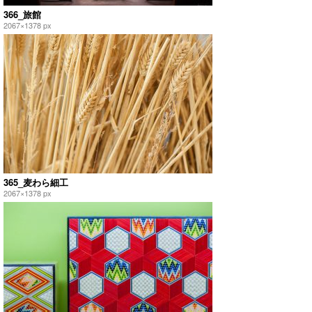
366_旅館
2067×1378 px
365_麦わら細工
2067×1378 px