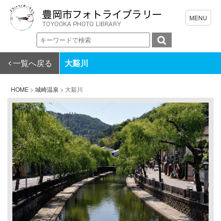
一覧へ戻る
大谿川
HOME
>
城崎温泉
>
大谿川