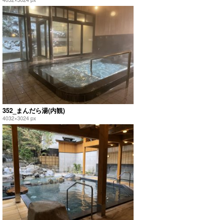
352_まんだら湯(内観)
4032×3024 px