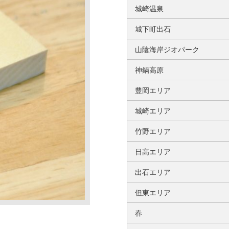
城崎温泉
城下町出石
山陰海岸ジオパーク
神鍋高原
豊岡エリア
城崎エリア
竹野エリア
日高エリア
出石エリア
但東エリア
春