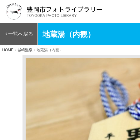
地蔵湯（内観）
一覧へ戻る
HOME
>
城崎温泉
>
地蔵湯（内観）