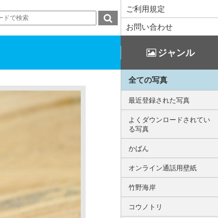
ご利用規定
お問い合わせ
ジャンル
全ての写真
最近登録された写真
よくダウンロードされてい
る写真
かばん
オンライン通話用壁紙
竹野海岸
コウノトリ