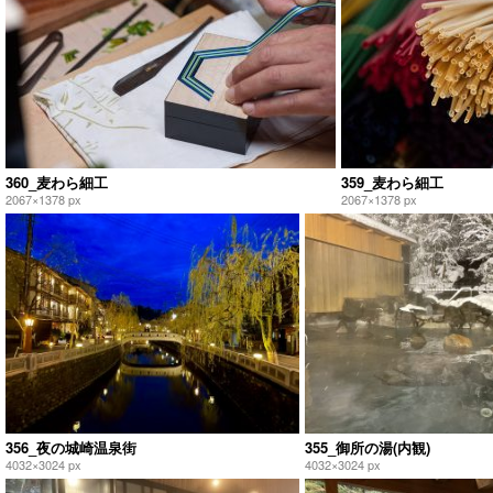
360_麦わら細工
359_麦わら細工
2067×1378 px
2067×1378 px
356_夜の城崎温泉街
355_御所の湯(内観)
4032×3024 px
4032×3024 px