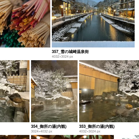
357_雪の城崎温泉街
4032×3024 px
354_御所の湯(内観)
353_御所の湯(内観)
3024×4032 px
4032×3024 px