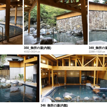
350_御所の湯(内観)
349_御所の湯
4032×3024 px
2288×1520 px
346_御所の湯(内観)