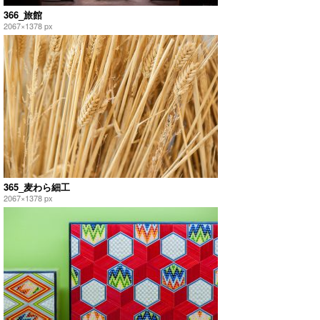
366_旅館
2067×1378 px
365_麦わら細工
2067×1378 px