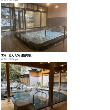
352_まんだら湯(内観)
4032×3024 px