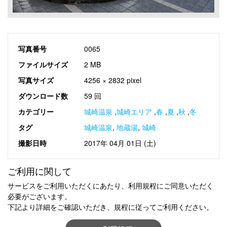
写真番号
0065
ファイルサイズ
2 MB
写真サイズ
4256 × 2832 pixel
ダウンロード数
59 回
カテゴリー
城崎温泉
,
城崎エリア
,
春
,
夏
,
秋
,
冬
タグ
城崎温泉
,
地蔵湯
,
城崎
撮影日時
2017年 04月 01日 (土)
ご利用に関して
サービスをご利用いただくにあたり、利用規程にご同意いただく
必要がございます。
下記より詳細をご確認いただき、規程に従ってご利用ください。