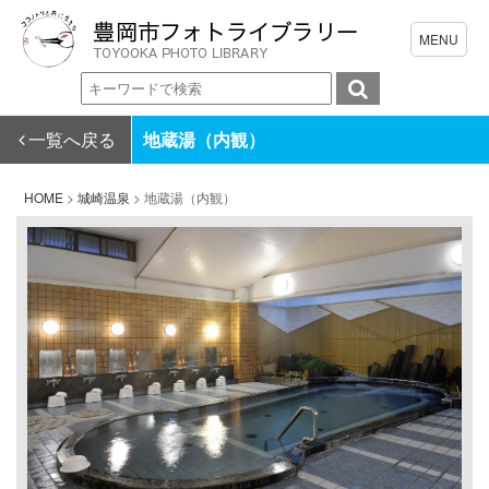
一覧へ戻る
地蔵湯（内観）
HOME
>
城崎温泉
>
地蔵湯（内観）