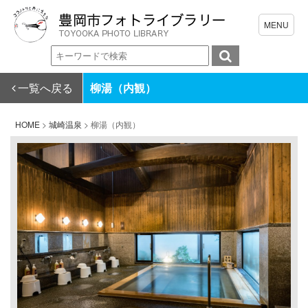
一覧へ戻る
柳湯（内観）
HOME
>
城崎温泉
>
柳湯（内観）