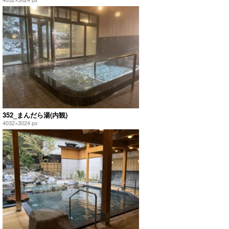
352_まんだら湯(内観)
4032×3024 px