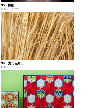
366_旅館
2067×1378 px
365_麦わら細工
2067×1378 px