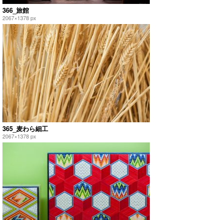
366_旅館
2067×1378 px
365_麦わら細工
2067×1378 px