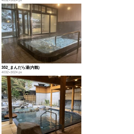
352_まんだら湯(内観)
4032×3024 px