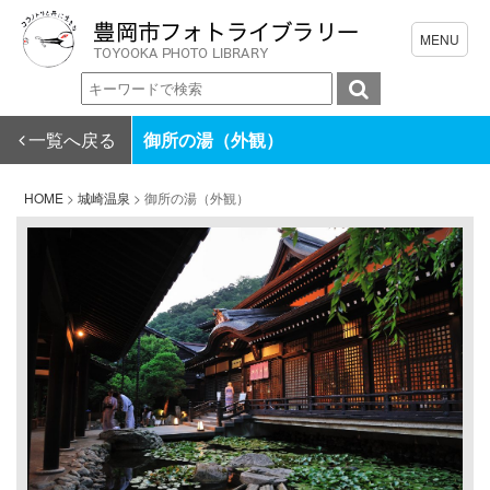
一覧へ戻る
御所の湯（外観）
HOME
>
城崎温泉
>
御所の湯（外観）