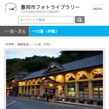
一覧へ戻る
一の湯（外観）
HOME
>
城崎温泉
>
一の湯（外観）