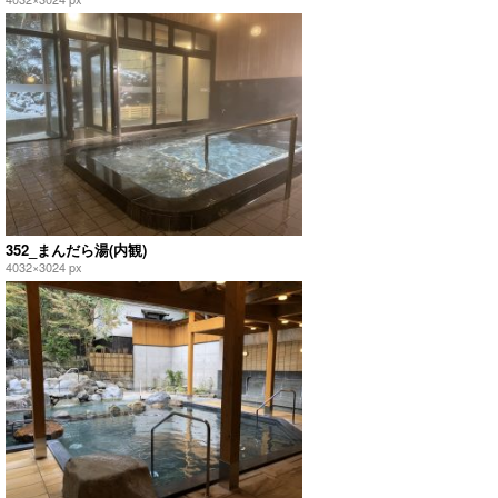
352_まんだら湯(内観)
4032×3024 px