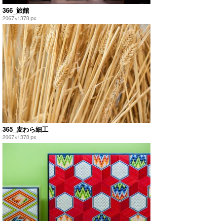
366_旅館
2067×1378 px
365_麦わら細工
2067×1378 px