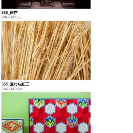
366_旅館
2067×1378 px
365_麦わら細工
2067×1378 px