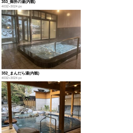
353_御所の湯(内観)
4032×3024 px
352_まんだら湯(内観)
4032×3024 px