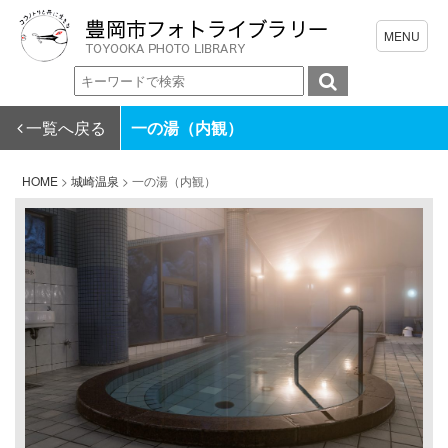
一覧へ戻る
一の湯（内観）
HOME
>
城崎温泉
>
一の湯（内観）