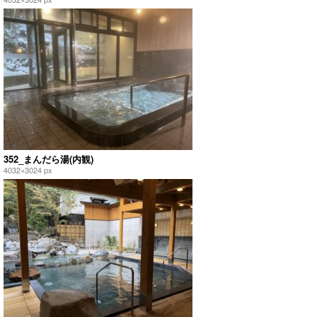
352_まんだら湯(内観)
4032×3024 px