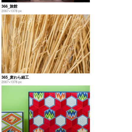
366_旅館
2067×1378 px
365_麦わら細工
2067×1378 px