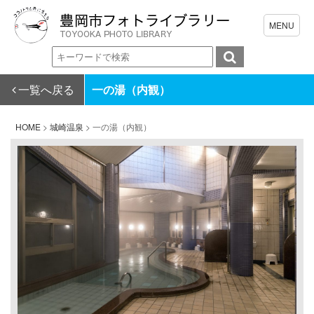
一覧へ戻る
一の湯（内観）
HOME
>
城崎温泉
>
一の湯（内観）