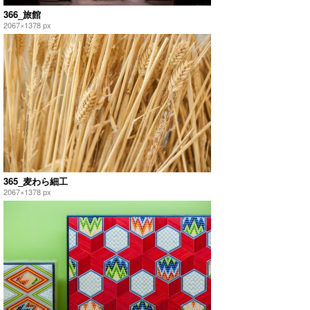
366_旅館
2067×1378 px
365_麦わら細工
2067×1378 px