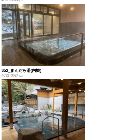
352_まんだら湯(内観)
4032×3024 px