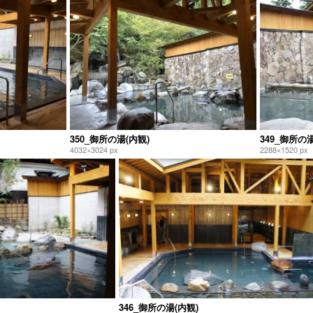
350_御所の湯(内観)
349_御所の湯
4032×3024 px
2288×1520 px
346_御所の湯(内観)