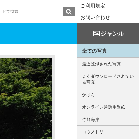
ご利用規定
お問い合わせ
ジャンル
全ての写真
最近登録された写真
よくダウンロードされてい
る写真
かばん
オンライン通話用壁紙
竹野海岸
コウノトリ