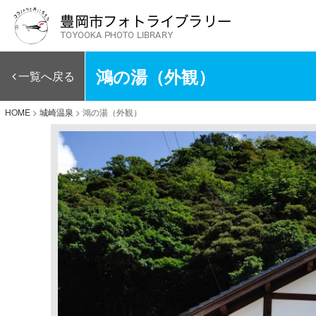
鴻の湯（外観）
一覧へ戻る
HOME
>
城崎温泉
>
鴻の湯（外観）