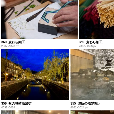
360_麦わら細工
359_麦わら細工
2067×1378 px
2067×1378 px
356_夜の城崎温泉街
355_御所の湯(内観)
4032×3024 px
4032×3024 px