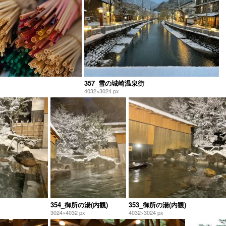
357_雪の城崎温泉街
4032×3024 px
354_御所の湯(内観)
353_御所の湯(内観)
3024×4032 px
4032×3024 px