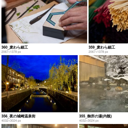
360_麦わら細工
359_麦わら細工
2067×1378 px
2067×1378 px
356_夜の城崎温泉街
355_御所の湯(内観)
4032×3024 px
4032×3024 px