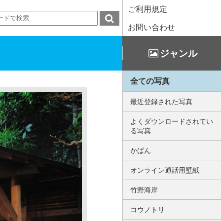
ご利用規定
お問い合わせ
ジャンル
全ての写真
最近登録された写真
よくダウンロードされてい
る写真
かばん
オンライン通話用壁紙
竹野海岸
コウノトリ