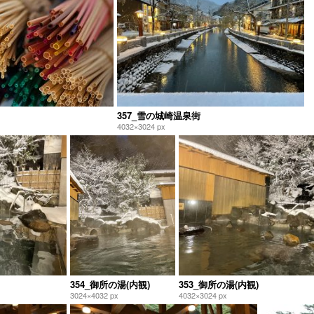
357_雪の城崎温泉街
4032×3024 px
354_御所の湯(内観)
353_御所の湯(内観)
3024×4032 px
4032×3024 px