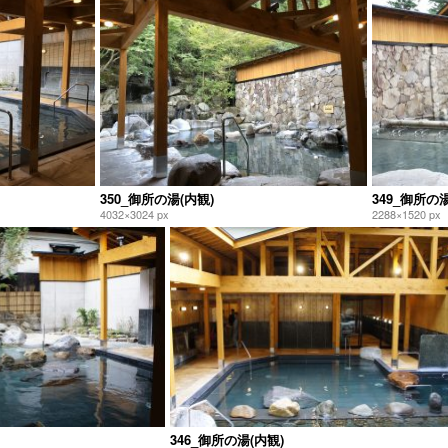
350_御所の湯(内観)
349_御所の湯
4032×3024 px
2288×1520 px
346_御所の湯(内観)