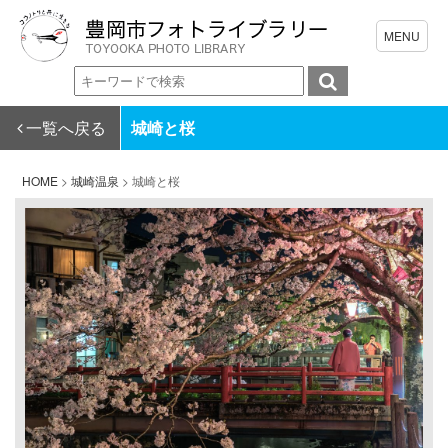
一覧へ戻る
城崎と桜
HOME
>
城崎温泉
>
城崎と桜