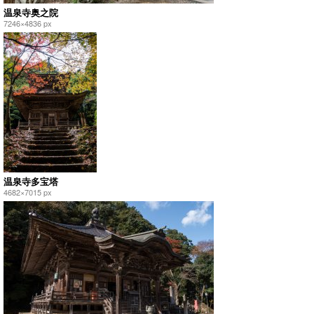
温泉寺奥之院
7246×4836 px
温泉寺多宝塔
4682×7015 px