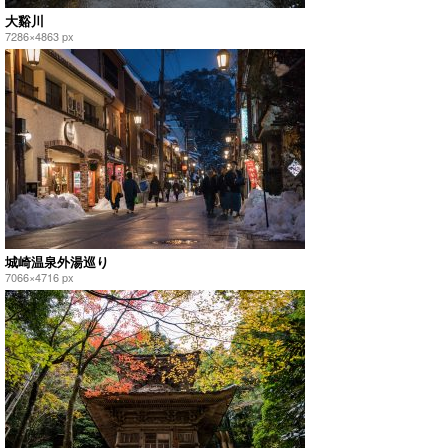
大谿川
7286×4863 px
城崎温泉外湯巡り
7066×4716 px