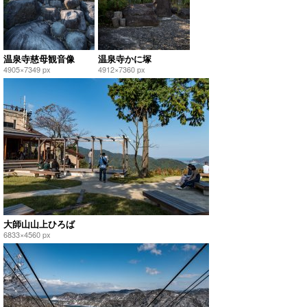
温泉寺慈母観音像
温泉寺かに塚
4905×7349 px
4912×7360 px
大師山山上ひろば
6833×4560 px