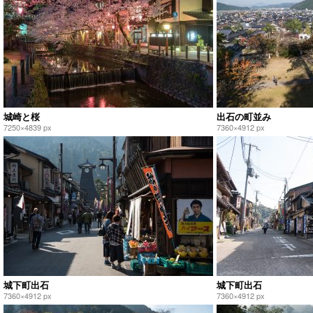
城崎と桜
出石の町並み
7250×4839 px
7360×4912 px
城下町出石
城下町出石
7360×4912 px
7360×4912 px