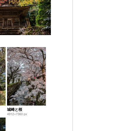
城崎と桜
4912×7360 px