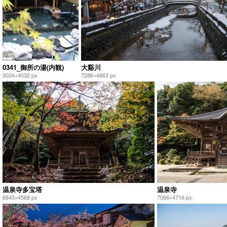
0341_御所の湯(内観)
大谿川
3024×4032 px
7286×4863 px
温泉寺多宝塔
温泉寺
6845×4568 px
7066×4716 px