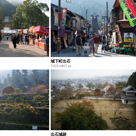
城下町出石
7203×4807 px
出石城跡