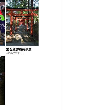
出石城跡稲荷参道
4886×7321 px