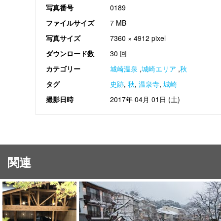
写真番号
0189
ファイルサイズ
7 MB
写真サイズ
7360 × 4912 pixel
ダウンロード数
30 回
カテゴリー
城崎温泉
,
城崎エリア
,
秋
タグ
史跡
,
秋
,
温泉寺
,
城崎
撮影日時
2017年 04月 01日 (土)
関連