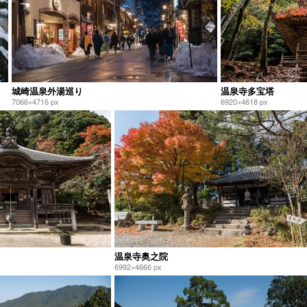
城崎温泉外湯巡り
温泉寺多宝塔
7066×4716 px
6920×4618 px
温泉寺奥之院
6992×4666 px