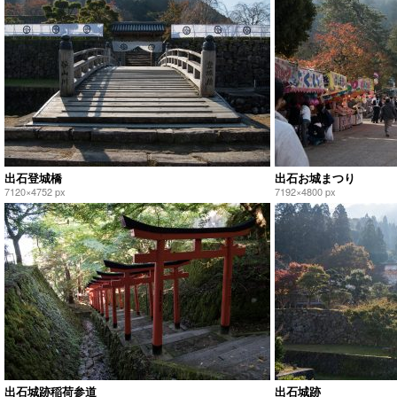
出石登城橋
出石お城まつり
7120×4752 px
7192×4800 px
出石城跡稲荷参道
出石城跡