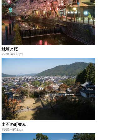
城崎と桜
7250×4839 px
出石の町並み
7360×4912 px