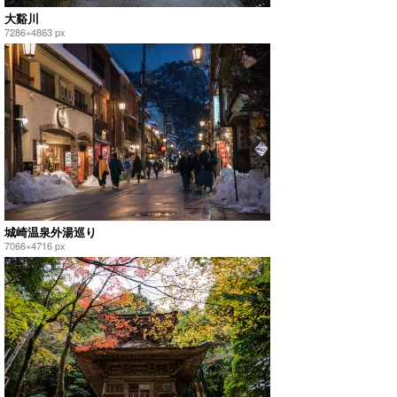
大谿川
7286×4863 px
城崎温泉外湯巡り
7066×4716 px