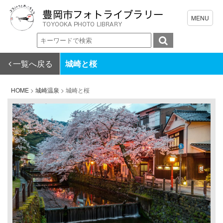
一覧へ戻る
城崎と桜
HOME
>
城崎温泉
>
城崎と桜