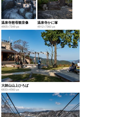
温泉寺慈母観音像
温泉寺かに塚
4905×7349 px
4912×7360 px
大師山山上ひろば
6833×4560 px