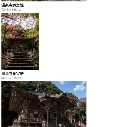
温泉寺奥之院
7246×4836 px
温泉寺多宝塔
4682×7015 px