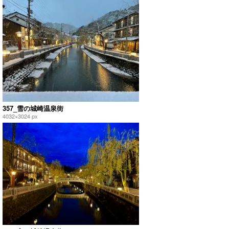
357_雪の城崎温泉街
4032×3024 px