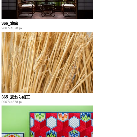
366_旅館
2067×1378 px
365_麦わら細工
2067×1378 px