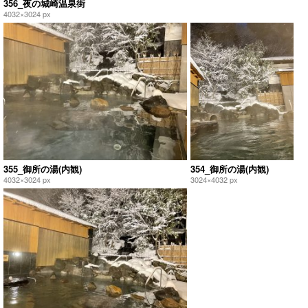
356_夜の城崎温泉街
4032×3024 px
355_御所の湯(内観)
354_御所の湯(内観)
4032×3024 px
3024×4032 px