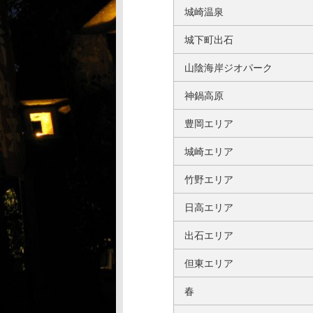
城崎温泉
城下町出石
山陰海岸ジオパーク
神鍋高原
豊岡エリア
城崎エリア
竹野エリア
日高エリア
出石エリア
但東エリア
春