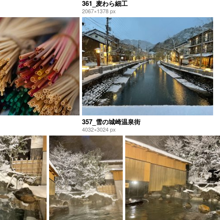
361_麦わら細工
2067×1378 px
357_雪の城崎温泉街
4032×3024 px