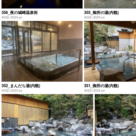
356_夜の城崎温泉街
355_御所の湯(内観)
4032×3024 px
4032×3024 px
352_まんだら湯(内観)
351_御所の湯(内観)
4032×3024 px
4032×3024 px