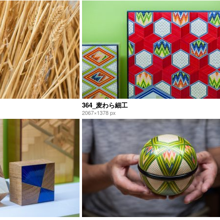
364_麦わら細工
2067×1378 px