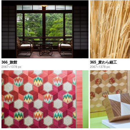
366_旅館
365_麦わら細工
2067×1378 px
2067×1378 px