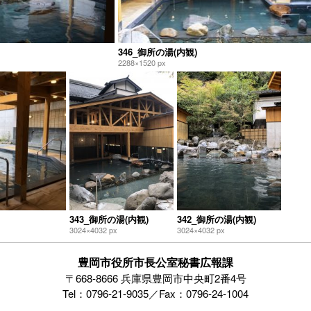
346_御所の湯(内観)
2288×1520 px
343_御所の湯(内観)
342_御所の湯(内観)
3024×4032 px
3024×4032 px
豊岡市役所市長公室秘書広報課
〒668-8666 兵庫県豊岡市中央町2番4号
Tel：0796-21-9035／Fax：0796-24-1004