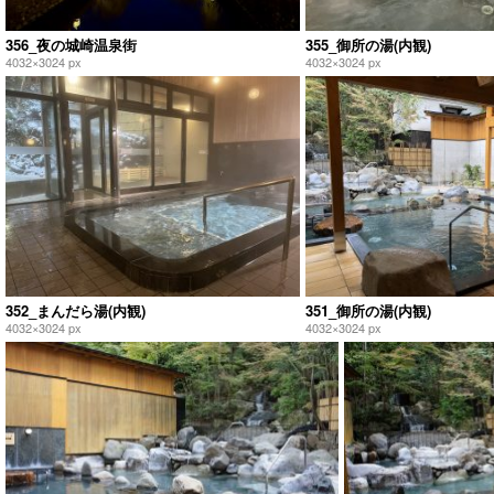
356_夜の城崎温泉街
355_御所の湯(内観)
4032×3024 px
4032×3024 px
352_まんだら湯(内観)
351_御所の湯(内観)
4032×3024 px
4032×3024 px