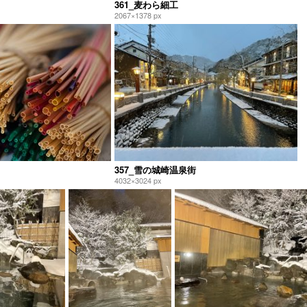
361_麦わら細工
2067×1378 px
357_雪の城崎温泉街
4032×3024 px