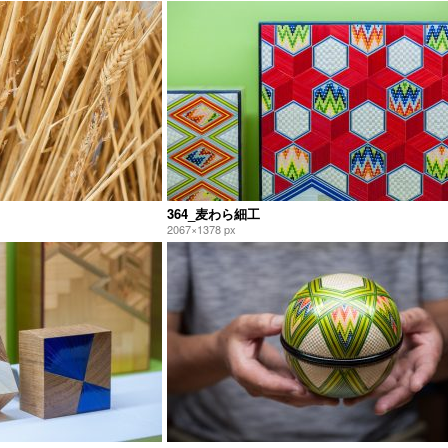
364_麦わら細工
2067×1378 px