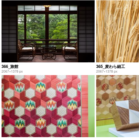
366_旅館
365_麦わら細工
2067×1378 px
2067×1378 px