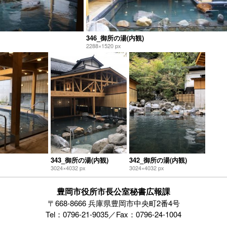
346_御所の湯(内観)
2288×1520 px
343_御所の湯(内観)
342_御所の湯(内観)
3024×4032 px
3024×4032 px
豊岡市役所市長公室秘書広報課
〒668-8666 兵庫県豊岡市中央町2番4号
Tel：0796-21-9035／Fax：0796-24-1004