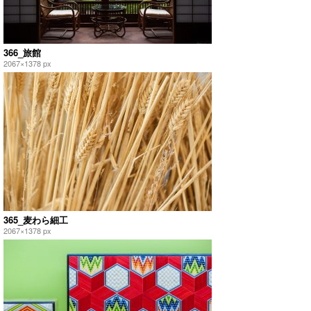
366_旅館
2067×1378 px
365_麦わら細工
2067×1378 px