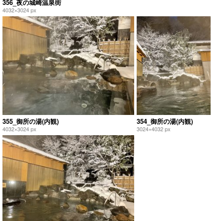
356_夜の城崎温泉街
4032×3024 px
355_御所の湯(内観)
354_御所の湯(内観)
4032×3024 px
3024×4032 px