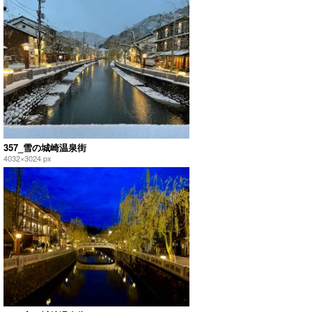
357_雪の城崎温泉街
4032×3024 px