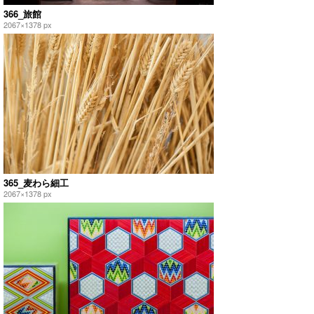
366_旅館
2067×1378 px
365_麦わら細工
2067×1378 px