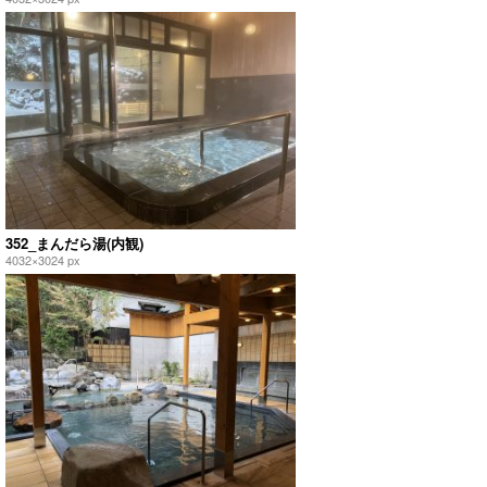
352_まんだら湯(内観)
4032×3024 px