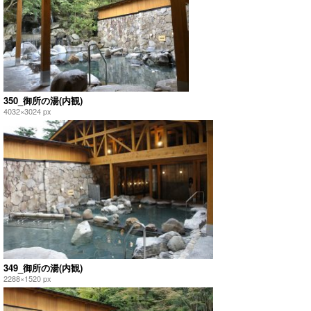
350_御所の湯(内観)
4032×3024 px
349_御所の湯(内観)
2288×1520 px