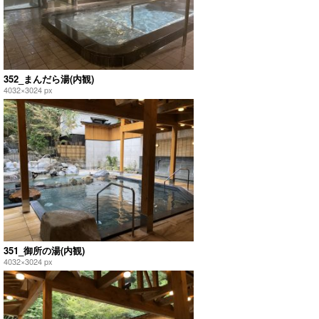
352_まんだら湯(内観)
4032×3024 px
351_御所の湯(内観)
4032×3024 px