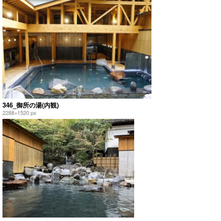
346_御所の湯(内観)
2288×1520 px