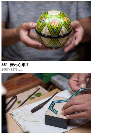
361_麦わら細工
2067×1378 px