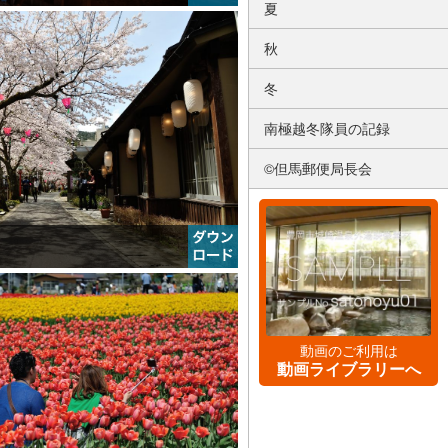
夏
秋
冬
南極越冬隊員の記録
©但馬郵便局長会
動画のご利用は
動画ライブラリーへ