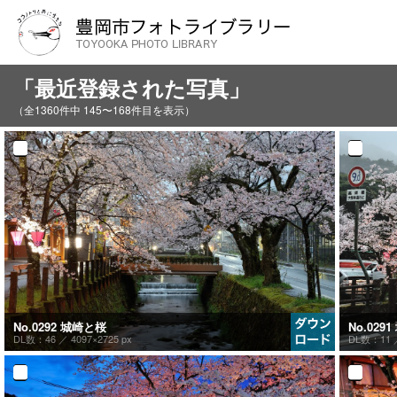
「最近登録された写真」
（全1360件中 145〜168件目を表示）
No.0292 城崎と桜
No.029
DL数：46 ／
4097×2725 px
DL数：11