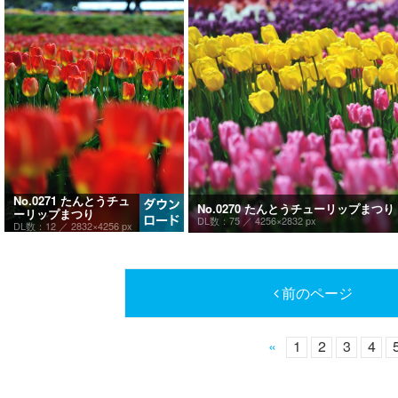
No.0271 たんとうチュ
No.0270 たんとうチューリップまつり
ーリップまつり
DL数：75 ／
4256×2832 px
DL数：12 ／
2832×4256 px
前のページ
«
1
2
3
4