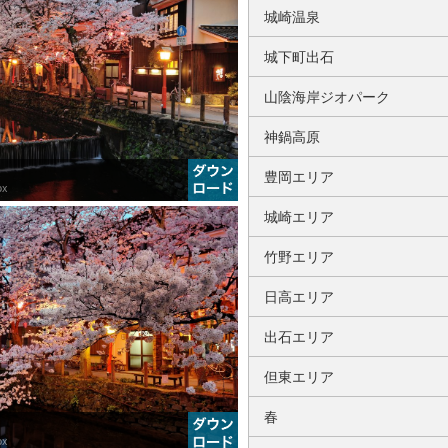
城崎温泉
城下町出石
山陰海岸ジオパーク
神鍋高原
豊岡エリア
px
城崎エリア
竹野エリア
日高エリア
出石エリア
但東エリア
春
px