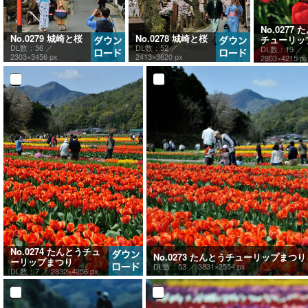
No.0277
No.0278 城崎と桜
No.0279 城崎と桜
チューリッ
DL数：52 ／
DL数：36 ／
DL数：19 ／
2413×3620 px
2303×3456 px
2803×4215 px
No.0274 たんとうチュ
No.0273 たんとうチューリップまつり
ーリップまつり
DL数：53 ／
3831×2554 px
DL数：7 ／
2832×4256 px