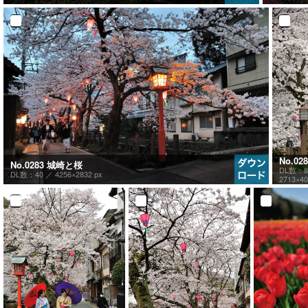
No.0
No.0283 城崎と桜
DL数：8
DL数：40 ／
4256×2832 px
2713×40