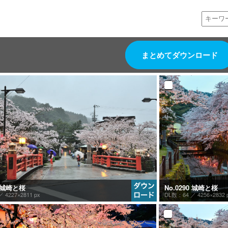
まとめてダウンロード
1 城崎と桜
No.0290 城崎と桜
 ／
4227×2811 px
DL数：64 ／
4256×2832 