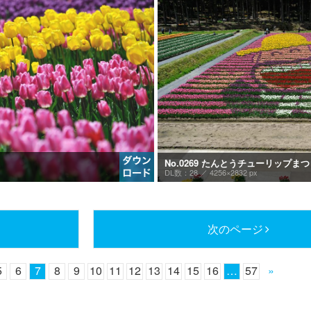
No.0269 たんとうチューリップま
DL数：28 ／
4256×2832 px
次のページ
5
6
7
8
9
10
11
12
13
14
15
16
…
57
»