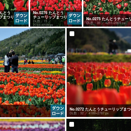
 たんとう
No.0276 たんとう
プまつり
チューリップまつり
No.0275 たんとうチュ
DL数：15 ／
DL数：35 ／
4215×2803 px
2733×4109 px
No.0272 たんとうチューリップま
DL数：32 ／
4189×2787 px