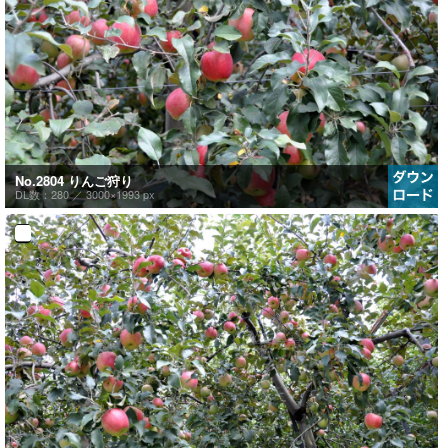
No.2804 りんご狩り
DL数：280 ／
3000×1993 px