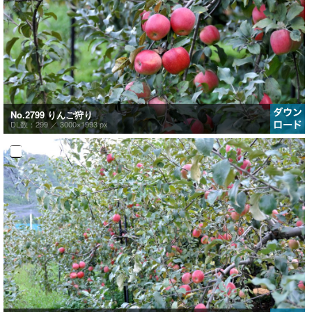
No.2799 りんご狩り
DL数：299 ／
3000×1993 px