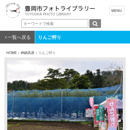
一覧へ戻る
りんご狩り
HOME
>
神鍋高原
>
りんご狩り