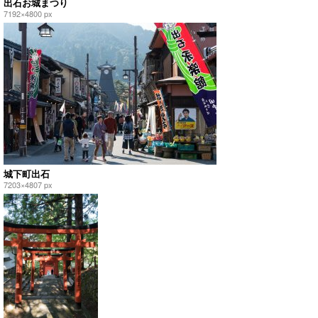
出石お城まつり
7192×4800 px
城下町出石
7203×4807 px