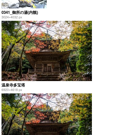
0341_御所の湯(内観)
3024×4032 px
温泉寺多宝塔
6920×4618 px