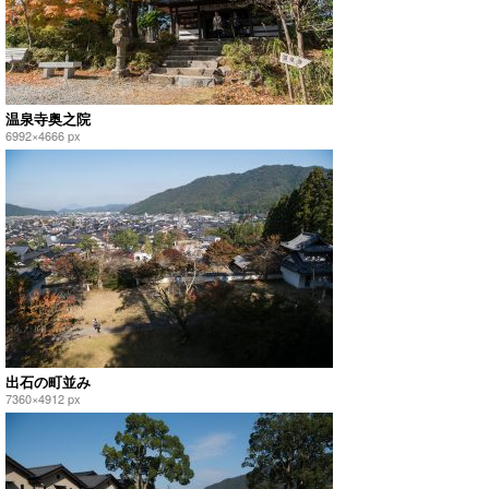
温泉寺奥之院
6992×4666 px
出石の町並み
7360×4912 px