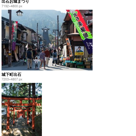
出石お城まつり
7192×4800 px
城下町出石
7203×4807 px