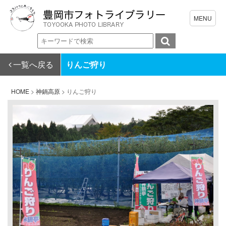
一覧へ戻る
りんご狩り
HOME
>
神鍋高原
>
りんご狩り