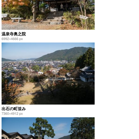
温泉寺奥之院
6992×4666 px
出石の町並み
7360×4912 px