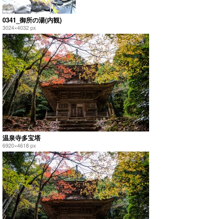
0341_御所の湯(内観)
3024×4032 px
温泉寺多宝塔
6920×4618 px